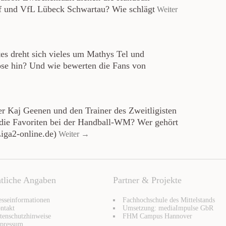
f und VfL Lübeck Schwartau? Wie schlägt
Weiter
es dreht sich vieles um Mathys Tel und
se hin? Und wie bewerten die Fans von
er Kaj Geenen und den Trainer des Zweitligisten
die Favoriten bei der Handball-WM? Wer gehört
Liga2-online.de)
Weiter →
tliche Angaben
Partner & Projekte
esseinformationen
Fachhochschule des Mittelstands
ntakt
Umsetzung: mediaImpulse GbR
tenschutzhinweise
FHM Campus Hannover
pressum