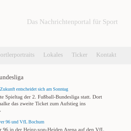
Das Nachrichtenportal für Sport
ortlerportraits
Lokales
Ticker
Kontakt
undesliga
 Zukunft entscheidet sich am Sonntag
 Spieltag der 2. Fußball-Bundesliga statt. Dort
alke das zweite Ticket zum Aufstieg ins
→
over 96 und VfL Bochum
 96 in der Heinz-von-Heiden Arena auf den VfL