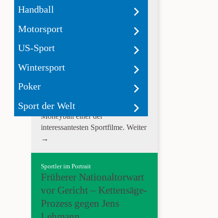
Wie Zahlen Baseball
Handball
spannend machen
Motorsport
Moneyball ist ein Film der schon
US-Sport
als Konzept scheitern sollte.
Baseball als Sport ist außerhalb
Wintersport
von Amerika weniger beliebt und
die Grundlage der Geschichte
Poker
hinter Moneyball handelt von
Sport der Welt
Statistiken. Dennoch ist
Moneyball einer der
interessantesten Sportfilme.
Weiter
→
Sportler im Portrait
Früherer Nationaltorwart
vor Gericht – Kettensäge-
Prozess gegen Jens
Lehmann.