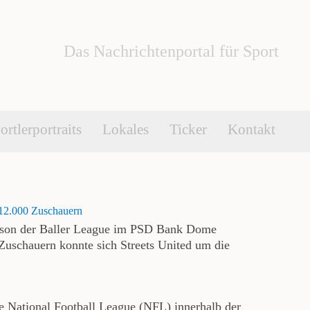
Das Nachrichtenportal für Sport
ortlerportraits
Lokales
Ticker
Kontakt
r 12.000 Zuschauern
aison der Baller League im PSD Bank Dome
Zuschauern konnte sich Streets United um die
die National Football League (NFL) innerhalb der