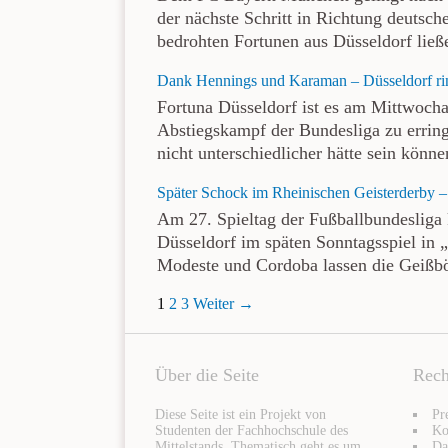
der nächste Schritt in Richtung deutsc
bedrohten Fortunen aus Düsseldorf ließ
Dank Hennings und Karaman – Düsseldorf ring
Fortuna Düsseldorf ist es am Mittwoch
Abstiegskampf der Bundesliga zu erring
nicht unterschiedlicher hätte sein könn
Später Schock im Rheinischen Geisterderby –
Am 27. Spieltag der Fußballbundesliga
Düsseldorf im späten Sonntagsspiel in 
Modeste und Cordoba lassen die Geißb
1
2
3
Weiter →
Über die Seite
Rech
Diese Seite ist ein Projekt von
Pr
Studenten der Fachhochschule des
Ko
Mittelstands. Thematisch geht es um
Da