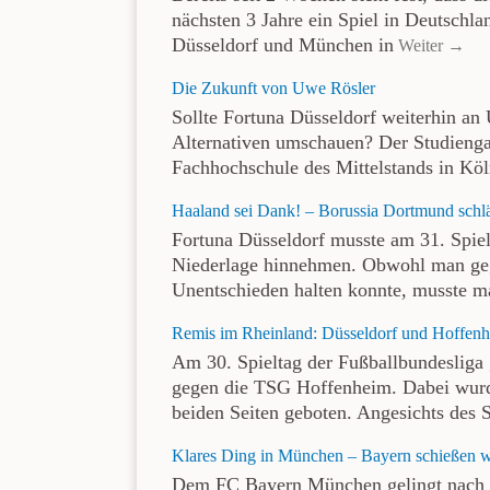
nächsten 3 Jahre ein Spiel in Deutschl
Düsseldorf und München in
Weiter →
Die Zukunft von Uwe Rösler
Sollte Fortuna Düsseldorf weiterhin an 
Alternativen umschauen? Der Studienga
Fachhochschule des Mittelstands in Köl
Haaland sei Dank! – Borussia Dortmund schlä
Fortuna Düsseldorf musste am 31. Spiel
Niederlage hinnehmen. Obwohl man geg
Unentschieden halten konnte, musste m
Remis im Rheinland: Düsseldorf und Hoffenhe
Am 30. Spieltag der Fußballbundesliga
gegen die TSG Hoffenheim. Dabei wurde
beiden Seiten geboten. Angesichts des 
Klares Ding in München – Bayern schießen w
Dem FC Bayern München gelingt nach 