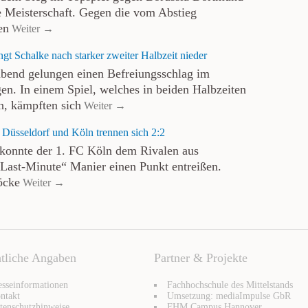
he Meisterschaft. Gegen die vom Abstieg
en
Weiter →
t Schalke nach starker zweiter Halbzeit nieder
abend gelungen einen Befreiungsschlag im
en. In einem Spiel, welches in beiden Halbzeiten
en, kämpften sich
Weiter →
 Düsseldorf und Köln trennen sich 2:2
 konnte der 1. FC Köln dem Rivalen aus
„Last-Minute“ Manier einen Punkt entreißen.
öcke
Weiter →
tliche Angaben
Partner & Projekte
esseinformationen
Fachhochschule des Mittelstands
ntakt
Umsetzung: mediaImpulse GbR
tenschutzhinweise
FHM Campus Hannover