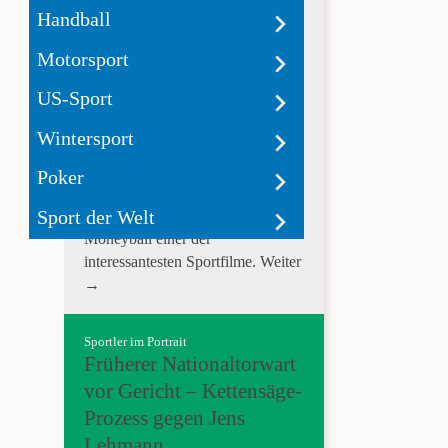
Wie Zahlen Baseball
Handball
spannend machen
Motorsport
Moneyball ist ein Film der schon
US-Sport
als Konzept scheitern sollte.
Baseball als Sport ist außerhalb
Wintersport
von Amerika weniger beliebt und
die Grundlage der Geschichte
Poker
hinter Moneyball handelt von
Sport der Welt
Statistiken. Dennoch ist
Moneyball einer der
interessantesten Sportfilme.
Weiter
→
Sportler im Portrait
Früherer Nationaltorwart
vor Gericht – Kettensäge-
Prozess gegen Jens
Lehmann.