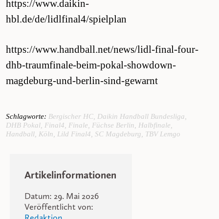
https://www.daikin-
hbl.de/de/lidlfinal4/spielplan
https://www.handball.net/news/lidl-final-four-
dhb-traumfinale-beim-pokal-showdown-
magdeburg-und-berlin-sind-gewarnt
Schlagworte:
Bergischer HC
,
Daikin Handball Bundesliga
,
DHB Pokal
,
Final4
,
Finale
,
Füchse Berlin
,
Halbfinale
,
Handball
,
Köln
,
Lild Final4
,
SC Magdeburg
,
TBV Lemgo
Artikelinformationen
Datum: 29. Mai 2026
Veröffentlicht von:
Redaktion