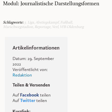
Modul: Journalistische Darstellungsformen
Schlagworte:
3. Liga
,
Abstiegskampf
,
Fußball
,
Marschwegstadion
,
Reportage
,
Verl
,
VfB Oldenburg
Artikelinformationen
Datum: 29. September
2022
Veröffentlicht von:
Redaktion
Teilen & Versenden
Auf
Facebook
teilen
Auf
Twitter
teilen
Kurzlink: