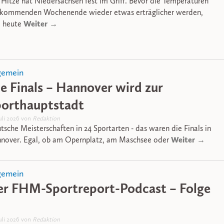
 Hitze hat Niedersachsen fest im Griff. Bevor die Temperaturen
kommenden Wochenende wieder etwas erträglicher werden,
Weiter →
d heute
gemein
e Finals – Hannover wird zur
porthauptstadt
Juli 2026 von
Redaktion
tsche Meisterschaften in 24 Sportarten - das waren die Finals in
Weiter →
nover. Egal, ob am Opernplatz, am Maschsee oder
gemein
r FHM-Sportreport-Podcast – Folge
Juli 2026 von
Redaktion