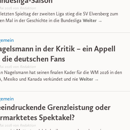
ndesliga-Saison
Mai 2026 von
Redaktion
letzten Spieltag der zweiten Liga stieg die SV Elversberg zum
Weiter →
ten Mal in der Geschichte in die Bundesliga
gemein
gelsmann in der Kritik – ein Appell
 die deutschen Fans
Mai 2026 von
Redaktion
ian Nagelsmann hat seinen finalen Kader für die WM 2026 in den
Weiter →
, Mexiko und Kanada verkündet und nie
gemein
eindruckende Grenzleistung oder
rmarktetes Spektakel?
Mai 2026 von
Redaktion