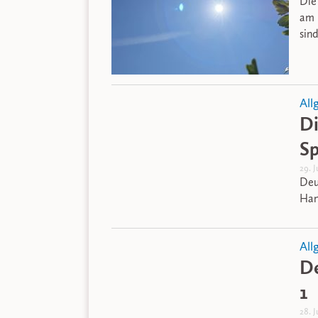
Die
am 
sin
All
Di
S
29. 
Deu
Han
All
De
1
28. 