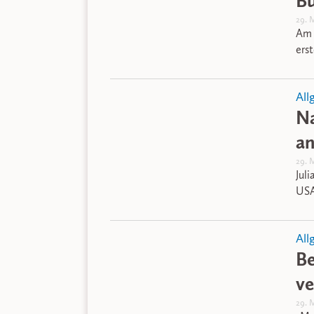
Bu
29. 
Am 
ers
All
Na
an
29. 
Jul
USA
All
Be
ve
29. 