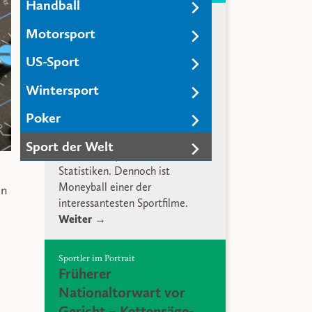
Handball
Wie Zahlen Baseball
Motorsport
spannend machen
US-Sport
Moneyball ist ein Film der schon
Wintersport
als Konzept scheitern sollte.
Baseball als Sport ist außerhalb
Poker
von Amerika weniger beliebt und
die Grundlage der Geschichte
Sport der Welt
hinter Moneyball handelt von
Statistiken. Dennoch ist
Moneyball einer der
on
interessantesten Sportfilme.
Weiter →
Sportler im Portrait
Früherer
Nationaltorwart vor
Gericht – Kettensäge-