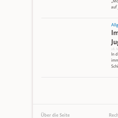
„Mo
auf
All
Im
Ju
28. 
In 
imm
Sch
Über die Seite
Rech