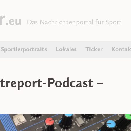
Das Nachrichtenportal für Sport
Sportlerportraits
Lokales
Ticker
Kontak
report-Podcast –