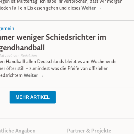
rgen ist Muttertag. Ich habe ihr versprochen, dass wir morgen
Weiter →
 jeden Fall ein Eis essen gehen und dieses
gemein
mer weniger Schiedsrichter im
gendhandball
Mai 2026 von
Redaktion
den Handballhallen Deutschlands bleibt es am Wochenende
er öfter still – zumindest was die Pfeife von offiziellen
Weiter →
iedsrichtern
MEHR ARTIKEL
tliche Angaben
Partner & Projekte