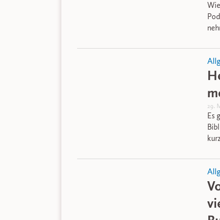
Wie
Pod
neh
All
He
me
29. 
Es 
Bib
kur
All
V
vi