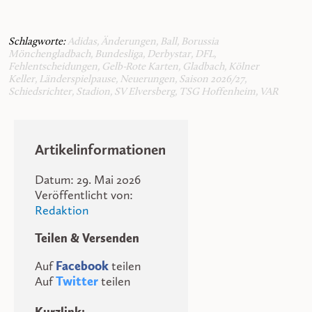
Schlagworte:
Adidas
,
Änderungen
,
Ball
,
Borussia
Mönchengladbach
,
Bundesliga
,
Derbystar
,
DFL
,
Fehlentscheidungen
,
Gelb-Rote Karten
,
Gladbach
,
Kölner
Keller
,
Länderspielpause
,
Neuerungen
,
Saison 2026/27
,
Schiedsrichter
,
Stadion
,
SV Elversberg
,
TSG Hoffenheim
,
VAR
Artikelinformationen
Datum: 29. Mai 2026
Veröffentlicht von:
Redaktion
Teilen & Versenden
Auf
Facebook
teilen
Auf
Twitter
teilen