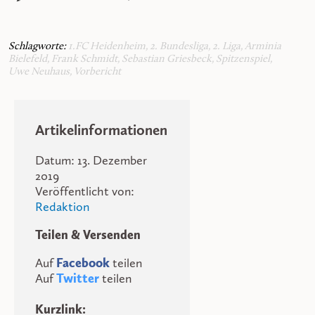
Schlagworte:
1.FC Heidenheim
,
2. Bundesliga
,
2. Liga
,
Arminia
Bielefeld
,
Frank Schmidt
,
Sebastian Griesbeck
,
Spitzenspiel
,
Uwe Neuhaus
,
Vorbericht
Artikelinformationen
Datum: 13. Dezember
2019
Veröffentlicht von:
Redaktion
Teilen & Versenden
Auf
Facebook
teilen
Auf
Twitter
teilen
Kurzlink: