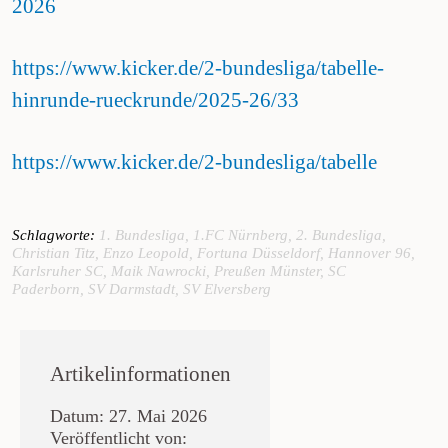
2026
https://www.kicker.de/2-bundesliga/tabelle-
hinrunde-rueckrunde/2025-26/33
https://www.kicker.de/2-bundesliga/tabelle
Schlagworte:
1. Bundesliga
,
1.FC Nürnberg
,
2. Bundesliga
,
Christian Titz
,
Enzo Leopold
,
Fortuna Düsseldorf
,
Hannover 96
,
Karlsruher SC
,
Maik Nawrocki
,
Preußen Münster
,
SC
Paderborn
,
SV Darmstadt
,
SV Elversberg
Artikelinformationen
Datum: 27. Mai 2026
Veröffentlicht von: