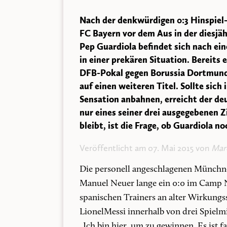
Nach der denkwürdigen 0:3 Hinspiel-
FC Bayern vor dem Aus in der diesjä
Pep Guardiola befindet sich nach ei
in einer prekären Situation. Bereits
DFB-Pokal gegen Borussia Dortmund 
auf einen weiteren Titel. Sollte sich
Sensation anbahnen, erreicht der deu
nur eines seiner drei ausgegebenen 
bleibt, ist die Frage, ob Guardiola n
Veröffentlicht am 07. Mai 2015 von
Mar
Die personell angeschlagenen Münchner
Manuel Neuer lange ein 0:0 im Camp N
spanischen Trainers an alter Wirkung
LionelMessi innerhalb von drei Spielm
„Ich bin hier, um zu gewinnen. Es ist 