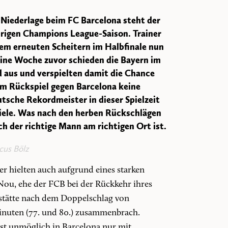
Niederlage beim FC Barcelona steht der
hrigen Champions League-Saison. Trainer
nem erneuten Scheitern im Halbfinale nun
 eine Woche zuvor schieden die Bayern im
aus und verspielten damit die Chance
 im Rückspiel gegen Barcelona keine
tsche Rekordmeister in dieser Spielzeit
Ziele. Was nach den herben Rückschlägen
och der richtige Mann am richtigen Ort ist.
cus Bölz
 hielten auch aufgrund eines starken
ou, ehe der FCB bei der Rückkehr ihres
sstätte nach dem Doppelschlag von
inuten (77. und 80.) zusammenbrach.
fast unmöglich in Barcelona nur mit