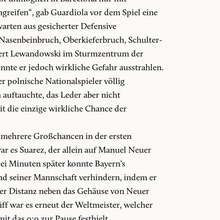
greifen“, gab Guardiola vor dem Spiel eine
arten aus gesicherter Defensive
(Nasenbeinbruch, Oberkieferbruch, Schulter-
bert Lewandowski im Sturmzentrum der
onnte er jedoch wirkliche Gefahr ausstrahlen.
r polnische Nationalspieler völlig
auftauchte, das Leder aber nicht
 die einzige wirkliche Chance der
ch mehrere Großchancen in der ersten
war es Suarez, der allein auf Manuel Neuer
rei Minuten später konnte Bayern‘s
nd seiner Mannschaft verhindern, indem er
er Distanz neben das Gehäuse von Neuer
ff war es erneut der Weltmeister, welcher
it das 0:0 zur Pause festhielt.