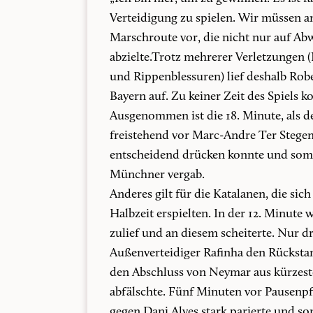
Verteidigung zu spielen. Wir müssen an
Marschroute vor, die nicht nur auf Abw
abzielte.Trotz mehrerer Verletzungen 
und Rippenblessuren) lief deshalb Ro
Bayern auf. Zu keiner Zeit des Spiels k
Ausgenommen ist die 18. Minute, als de
freistehend vor Marc-Andre Ter Stegen 
entscheidend drücken konnte und somit
Münchner vergab.
Anderes gilt für die Katalanen, die si
Halbzeit erspielten. In der 12. Minute 
zulief und an diesem scheiterte. Nur d
Außenverteidiger Rafinha den Rücksta
den Abschluss von Neymar aus kürzest
abfälschte. Fünf Minuten vor Pausenpfi
gegen Dani Alves stark parierte und som