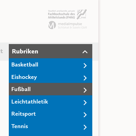
t
Rubriken
Basketball
Eishockey
Fußball
Leichtathletik
Reitsport
Tennis