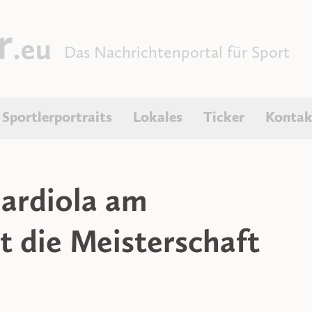
Das Nachrichtenportal für Sport
Sportlerportraits
Lokales
Ticker
Kontak
ardiola am
t die Meisterschaft