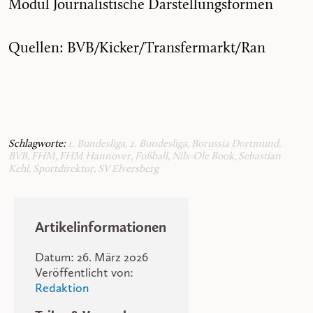
Modul Journalistische Darstellungsformen
Quellen: BVB/Kicker/Transfermarkt/Ran
Schlagworte:
1. Bundesliga
,
2. Bundesliga
,
Borussia Dortmund
,
BVB
,
FHM
,
FHM Hannover
,
Fußball
,
Nils-Ole Book
,
Sebastian
Kehl
,
Sportdirektor
,
SV Elversberg
Artikelinformationen
Datum: 26. März 2026
Veröffentlicht von:
Redaktion