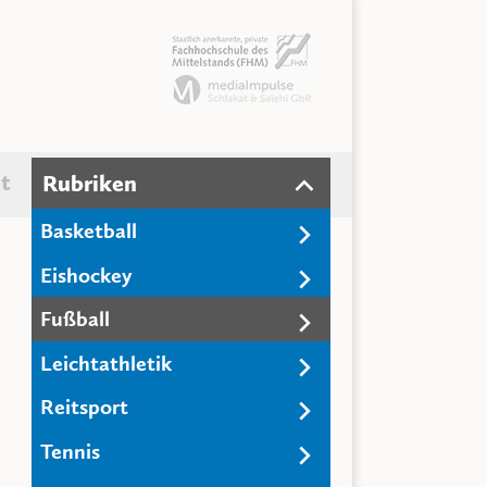
t
Rubriken
Basketball
Eishockey
Fußball
Leichtathletik
Reitsport
Tennis