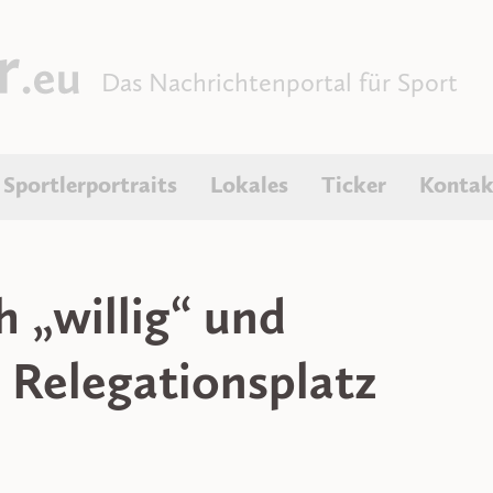
Das Nachrichtenportal für Sport
Sportlerportraits
Lokales
Ticker
Kontak
h „willig“ und
 Relegationsplatz