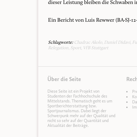
dieser Leistung bleiben die Schwaben in
Ein Bericht von Luis Rewwer (BA-SJ-12
Schlagworte:
Chadrac Akolo
,
Daniel Didavi
,
Fu
Relegation
,
Sport
,
VfB Stuttgart
Über die Seite
Rech
Diese Seite ist ein Projekt von
Pr
Studenten der Fachhochschule des
Ko
Mittelstands. Thematisch geht es um
Da
Sportberichterstattung bzw.
Im
Sportjournalismus. Dabei liegt der
Schwerpunk mehr auf der Qualität und
nicht so sehr auf der Quantität und
Aktualität der Beiträge.