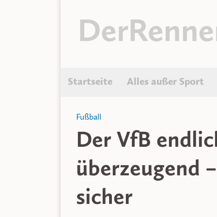
Startseite
Alles außer Sport
Fußball
Der VfB endlic
überzeugend –
sicher