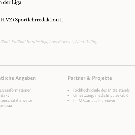
 der Liga.
-H-VZ) Sportlehrredaktion I.
ßball
,
Fußball Bundesliga
,
Luis Rewwer
,
Nico Willig
,
tliche Angaben
Partner & Projekte
esseinformationen
Fachhochschule des Mittelstands
ntakt
Umsetzung: mediaImpulse GbR
tenschutzhinweise
FHM Campus Hannover
pressum