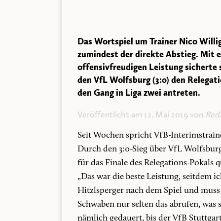
Das Wortspiel um Trainer Nico Willig
zumindest der direkte Abstieg. Mit 
offensivfreudigen Leistung sicherte
den VfL Wolfsburg (3:0) den Relega
den Gang in Liga zwei antreten.
Veröffentlicht am 12. Mai 2019 von
Reda
Seit Wochen spricht VfB-Interimstrain
Durch den 3:0-Sieg über VfL Wolfsburg
für das Finale des Relegations-Pokals 
„Das war die beste Leistung, seitdem i
Hitzlsperger nach dem Spiel und muss 
Schwaben nur selten das abrufen, was si
nämlich gedauert, bis der VfB Stuttga