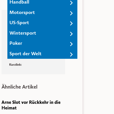
Handball
Motorsport
Artikelinformationen
US-Sport
Datum: 12. Mai 2019
Wintersport
Veröffentlicht von:
Redaktion
Poker
Teilen & Versenden
Sport der Welt
Auf
Facebook
teilen
Auf
Twitter
teilen
Kurzlink:
Ähnliche Artikel
Arne Slot vor Rückkehr in die
Heimat