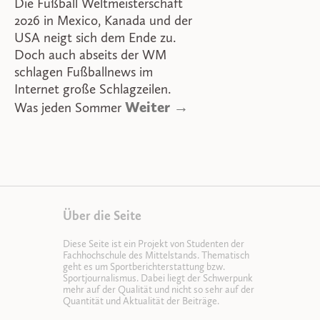
Die Fußball Weltmeisterschaft
2026 in Mexico, Kanada und der
USA neigt sich dem Ende zu.
Doch auch abseits der WM
schlagen Fußballnews im
Internet große Schlagzeilen.
Weiter →
Was jeden Sommer
Über die Seite
Diese Seite ist ein Projekt von Studenten der
Fachhochschule des Mittelstands. Thematisch
geht es um Sportberichterstattung bzw.
Sportjournalismus. Dabei liegt der Schwerpunk
mehr auf der Qualität und nicht so sehr auf der
Quantität und Aktualität der Beiträge.