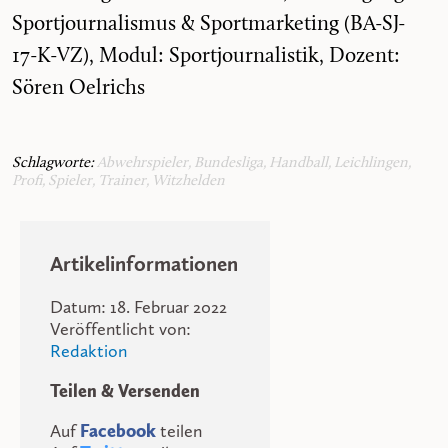
Sportjournalismus & Sportmarketing (BA-SJ-
17-K-VZ), Modul: Sportjournalistik, Dozent:
Sören Oelrichs
Schlagworte:
Abwehrspieler
,
Bundesliga
,
Handball
,
Leichlingen
,
Profi
,
Spieler
,
Trainer
,
Witzhelden
Artikelinformationen
Datum: 18. Februar 2022
Veröffentlicht von:
Redaktion
Teilen & Versenden
Auf
Facebook
teilen