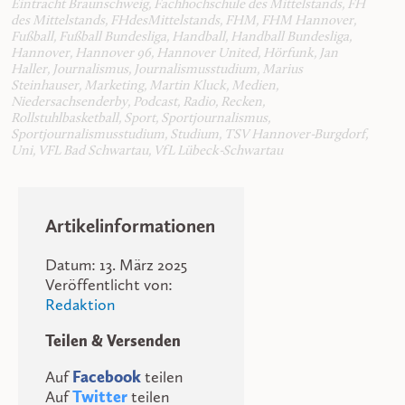
Eintracht Braunschweig
,
Fachhochschule des Mittelstands
,
FH
des Mittelstands
,
FHdesMittelstands
,
FHM
,
FHM Hannover
,
Fußball
,
Fußball Bundesliga
,
Handball
,
Handball Bundesliga
,
Hannover
,
Hannover 96
,
Hannover United
,
Hörfunk
,
Jan
Haller
,
Journalismus
,
Journalismusstudium
,
Marius
Steinhauser
,
Marketing
,
Martin Kluck
,
Medien
,
Niedersachsenderby
,
Podcast
,
Radio
,
Recken
,
Rollstuhlbasketball
,
Sport
,
Sportjournalismus
,
Sportjournalismusstudium
,
Studium
,
TSV Hannover-Burgdorf
,
Uni
,
VFL Bad Schwartau
,
VfL Lübeck-Schwartau
Artikelinformationen
Datum: 13. März 2025
Veröffentlicht von:
Redaktion
Teilen & Versenden
Auf
Facebook
teilen
Auf
Twitter
teilen