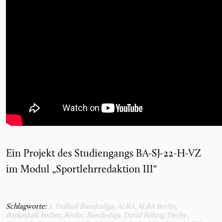
Ein Projekt des Studiengangs BA-SJ-22-H-VZ
im Modul „Sportlehrredaktion III“
Schlagworte:
2. Fußball Bundesliga
,
ALBA
,
ALBA Berlin
,
Basketball
,
befhm
,
Berlin
,
Bundesliga
,
David Röhrig
,
Derby
,