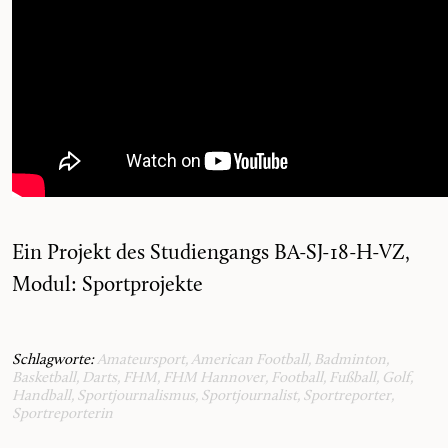
Ein Projekt des Studiengangs BA-SJ-18-H-VZ,
Modul: Sportprojekte
Schlagworte:
Amateursport
,
American Football
,
Badminton
,
Basketball
,
Darts
,
FHM
,
FHM Hannover
,
Football
,
Fußball
,
Golf
,
Handball
,
Sportjournalismus
,
Sportjournalist
,
Sportreporter
,
Sportreporterin