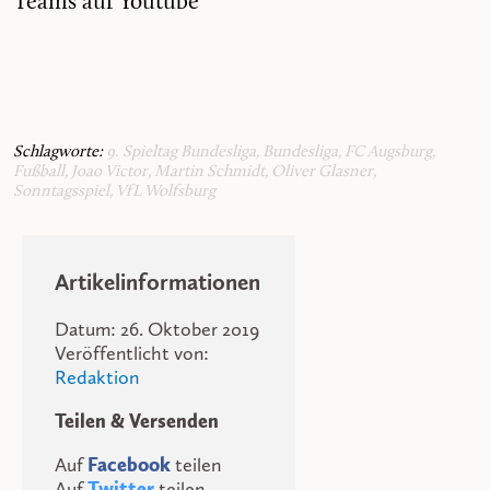
Teams auf Youtube
Schlagworte:
9. Spieltag Bundesliga
,
Bundesliga
,
FC Augsburg
,
Fußball
,
Joao Victor
,
Martin Schmidt
,
Oliver Glasner
,
Sonntagsspiel
,
VfL Wolfsburg
Artikelinformationen
Datum: 26. Oktober 2019
Veröffentlicht von:
Redaktion
Teilen & Versenden
Auf
Facebook
teilen
Auf
Twitter
teilen