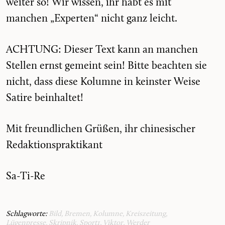
weiter so! Wir wissen, ihr habt es mit
manchen „Experten“ nicht ganz leicht.
ACHTUNG: Dieser Text kann an manchen
Stellen ernst gemeint sein! Bitte beachten sie
nicht, dass diese Kolumne in keinster Weise
Satire beinhaltet!
Mit freundlichen Grüßen, ihr chinesischer
Redaktionspraktikant
Sa-Ti-Re
Schlagworte:
Bild
,
Bremen
,
Kolumne
,
Kreiszeitung
,
Lügenpresse
,
Skripnik
,
Sport1
,
Viktor
,
Werder