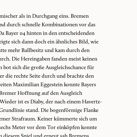
mischer als in Durchgang eins. Bremen
und durch schnelle Kombinationen vor das
a Bayer 04 hinten in den entscheidenden
igte sich dann doch ein ähnliches Bild, wie
hatte mehr Ballbesitz und kam durch den
urch. Die Hereingaben fanden meist keinen
 bot sich die große Ausgleichschance für
r die rechte Seite durch und brachte den
reiten Maximilian Eggestein konnte Bayers
e Bremer Hoffnung auf den Ausgleich
Wieder ist es Diaby, der nach einem Havertz-
er Grundlinie stand. Die bogenförmige Flanke
remer Strafraum. Keiner kümmerte sich um
 sechs Meter vor dem Tor einköpfen konnte
 in diesem Spiel und erneut sah Bremens