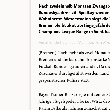
Nach zweieinhalb Monaten Zwangspa
Bundesliga ihren 26. Spieltag wieder
Wohninvest-Weserstadion siegt die W
Bremen bleibt akut abstiegsgefährde
Champions League Ränge in Sicht ha
Veröffentlicht am 22. Mai 2020 von
Red
(Bremen.)
Nach mehr als zwei Monaten 
Bremen und die bis dahin formstarke W
Fußball Bundesliga aufeinander. Da die
Zuschauer durchgeführt werden, fand
gespenstischer Kulisse statt.
Bayer Trainer Bosz sorgte mit seiner St
jährige Flügelspieler Florian Wirtz deb
Karim Bellarabi nahmen zunächst auf d