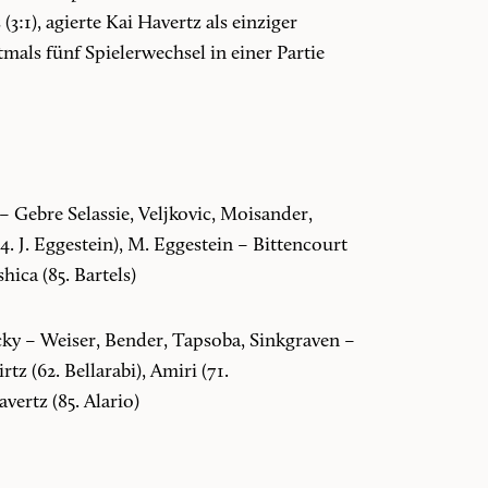
3:1), agierte Kai Havertz als einziger
mals fünf Spielerwechsel in einer Partie
– Gebre Selassie, Veljkovic, Moisander,
4. J. Eggestein), M. Eggestein – Bittencourt
hica (85. Bartels)
ky – Weiser, Bender, Tapsoba, Sinkgraven –
z (62. Bellarabi), Amiri (71.
vertz (85. Alario)