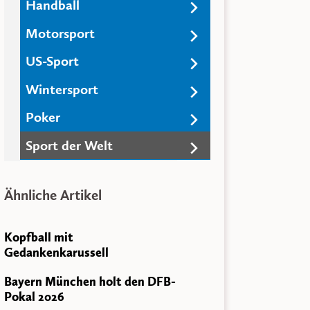
Handball
Artikelinformationen
Motorsport
Datum: 22. Mai 2020
Veröffentlicht von:
Redaktion
US-Sport
Teilen & Versenden
Wintersport
Auf
Facebook
teilen
Auf
Twitter
teilen
Poker
Kurzlink:
Sport der Welt
Ähnliche Artikel
Kopfball mit
Gedankenkarussell
Bayern München holt den DFB-
Pokal 2026