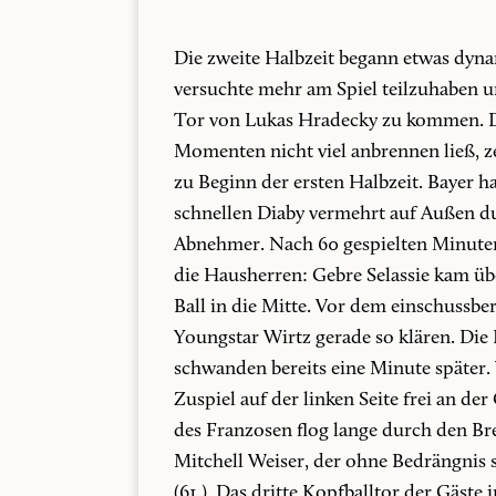
Die zweite Halbzeit begann etwas dyna
versuchte mehr am Spiel teilzuhaben 
Tor von Lukas Hradecky zu kommen. D
Momenten nicht viel anbrennen ließ, ze
zu Beginn der ersten Halbzeit. Bayer 
schnellen Diaby vermehrt auf Außen d
Abnehmer. Nach 60 gespielten Minuten
die Hausherren: Gebre Selassie kam übe
Ball in die Mitte. Vor dem einschussbe
Youngstar Wirtz gerade so klären. Di
schwanden bereits eine Minute später. 
Zuspiel auf der linken Seite frei an d
des Franzosen flog lange durch den B
Mitchell Weiser, der ohne Bedrängnis
(61.). Das dritte Kopfballtor der Gäste