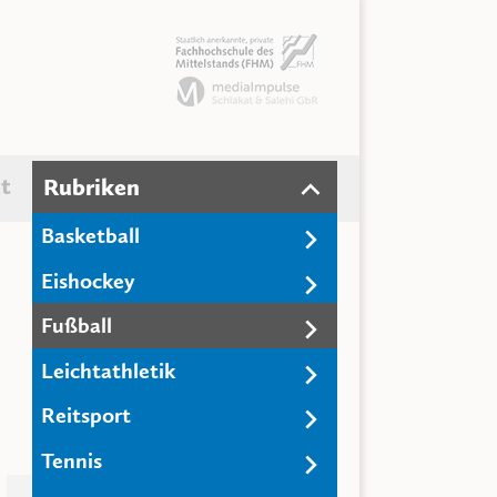
t
Rubriken
Basketball
Eishockey
Fußball
Leichtathletik
Reitsport
Tennis