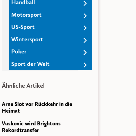
Handball
Artikelinformationen
Motorsport
Datum: 22. Mai 2019
Veröffentlicht von:
Redaktion
US-Sport
Teilen & Versenden
Wintersport
Auf
Facebook
teilen
Auf
Twitter
teilen
Poker
Kurzlink:
Sport der Welt
Ähnliche Artikel
Arne Slot vor Rückkehr in die
Heimat
Vuskovic wird Brightons
Rekordtransfer