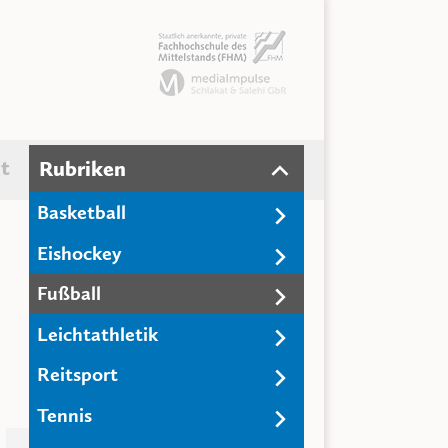
t
Rubriken
Basketball
Eishockey
Fußball
Leichtathletik
Reitsport
Tennis