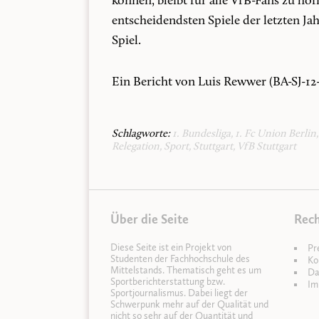
können, bleibt für alle VfB-Fans zu hof
entscheidendsten Spiele der letzten Ja
Spiel.
Ein Bericht von Luis Rewwer (BA-SJ-12
Schlagworte:
1. Bundesliga
,
1. Fc Union Berlin
Relegation
,
Sport
,
Stuttgart
,
VfB Stuttgart
Über die Seite
Rech
Diese Seite ist ein Projekt von
Pr
Studenten der Fachhochschule des
Ko
Mittelstands. Thematisch geht es um
Da
Sportberichterstattung bzw.
Im
Sportjournalismus. Dabei liegt der
Schwerpunk mehr auf der Qualität und
nicht so sehr auf der Quantität und