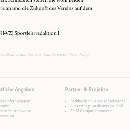
fen. Schließlich stehen die wohl beiden
hre an und die Zukunft des Vereins auf dem
-H-VZ) Sportlehrredaktion I.
,
Fußball
,
Huub Stevens
,
Luis Rewwer
,
Nico Willig
,
tliche Angaben
Partner & Projekte
esseinformationen
Fachhochschule des Mittelstands
ntakt
Umsetzung: mediaImpulse GbR
tenschutzhinweise
FHM Campus Hannover
pressum