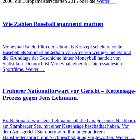
2006, die Europameisterschaften 2015 oder die
Weiter →
Wie Zahlen Baseball spannend machen
Moneyball ist ein Film der schon als Konzept scheitern sollte.
Baseball als Sport ist außerhalb von Amerika weniger beliebt und
die Grundlage der Geschichte hinter Moneyball handelt von
Statistiken. Dennoch ist Moneyball einer der interessantesten
Sportfilme.
Weiter →
Sportler im Portrait
Früherer Nationaltorwart vor Gericht – Kettensäge-
Prozess gegen Jens Lehmann.
Ex-Nationaltorwart Jens Lehmann soll die Garage seines Nachbarn,
am Starnberger See, mit einer Kettensäge beschädigt haben. Vor
dem Amtsgericht Starnberg wird ihm unter anderem
Hausfriedensbruch und Sachbeschädigung vorgeworfen.
Weiter →