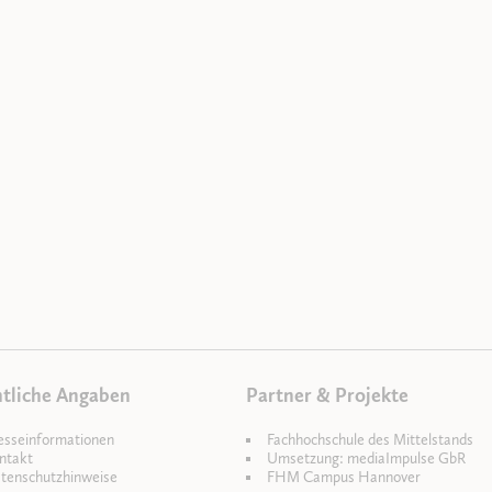
tliche Angaben
Partner & Projekte
esseinformationen
Fachhochschule des Mittelstands
ntakt
Umsetzung: mediaImpulse GbR
tenschutzhinweise
FHM Campus Hannover