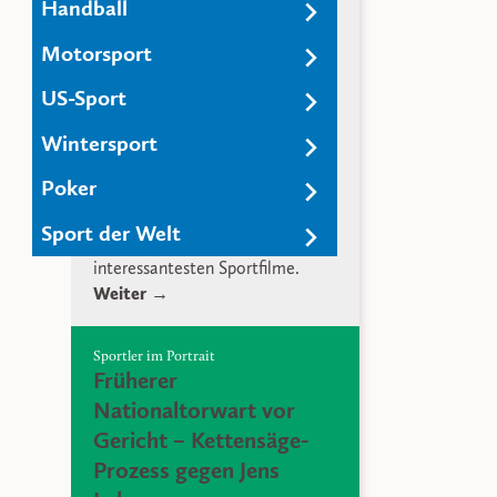
Handball
spannend machen
Motorsport
Moneyball ist ein Film der schon
als Konzept scheitern sollte.
US-Sport
Baseball als Sport ist außerhalb
Wintersport
von Amerika weniger beliebt und
die Grundlage der Geschichte
Poker
hinter Moneyball handelt von
Statistiken. Dennoch ist
Sport der Welt
Moneyball einer der
interessantesten Sportfilme.
Weiter →
Sportler im Portrait
Früherer
Nationaltorwart vor
Gericht – Kettensäge-
Prozess gegen Jens