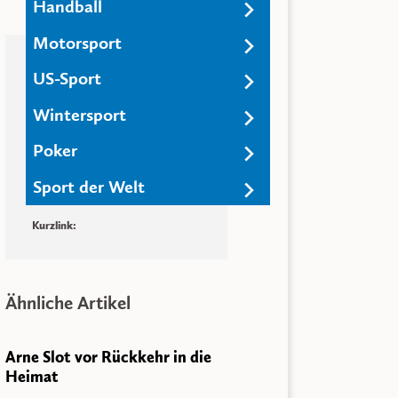
Handball
Motorsport
Artikelinformationen
US-Sport
Datum: 08. November 2019
Wintersport
Veröffentlicht von:
Redaktion
Poker
Teilen & Versenden
Sport der Welt
Auf
Facebook
teilen
Auf
Twitter
teilen
Kurzlink:
Ähnliche Artikel
Arne Slot vor Rückkehr in die
Heimat