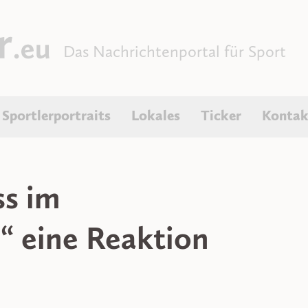
Das Nachrichtenportal für Sport
Sportlerportraits
Lokales
Ticker
Kontak
s im
“ eine Reaktion