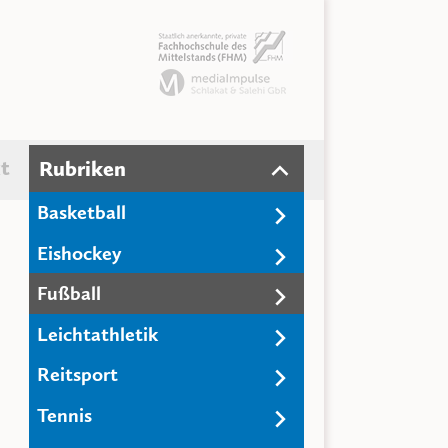
t
Rubriken
Basketball
Eishockey
Fußball
Leichtathletik
Reitsport
Tennis