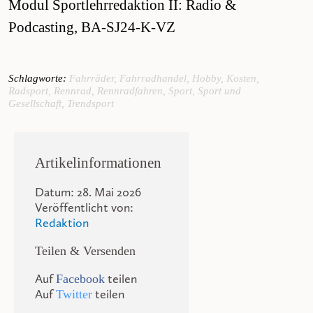
Modul Sportlehrredaktion II: Radio &
Podcasting, BA-SJ24-K-VZ
Schlagworte:
Fahrräder
,
Fahrradhandel
,
Hobby
,
Kosten
,
Radsport
,
Rennrad
,
Rennradfahren
,
Sport
,
Sport und
Gesellschaft
,
Trendsport
Artikelinformationen
Datum: 28. Mai 2026
Veröffentlicht von:
Redaktion
Teilen & Versenden
Auf
teilen
Facebook
Auf
teilen
Twitter