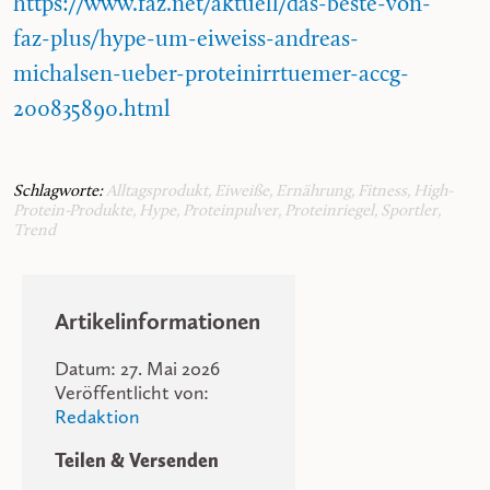
https://www.faz.net/aktuell/das-beste-von-
faz-plus/hype-um-eiweiss-andreas-
michalsen-ueber-proteinirrtuemer-accg-
200835890.html
Schlagworte:
Alltagsprodukt
,
Eiweiße
,
Ernährung
,
Fitness
,
High-
Protein-Produkte
,
Hype
,
Proteinpulver
,
Proteinriegel
,
Sportler
,
Trend
Artikelinformationen
Datum: 27. Mai 2026
Veröffentlicht von:
Redaktion
Teilen & Versenden