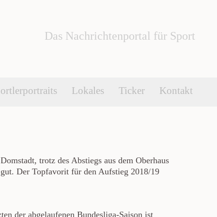
Das Nachrichtenportal für Sport
ortlerportraits
Lokales
Ticker
Kontakt
er Domstadt, trotz des Abstiegs aus dem Oberhaus
 gut. Der Topfavorit für den Aufstieg 2018/19
ten der abgelaufenen Bundesliga-Saison ist