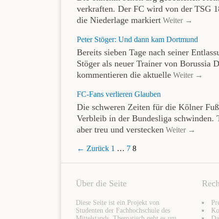
verkraften. Der FC wird von der TSG 1
die Niederlage markiert
Weiter →
Peter Stöger: Und dann kam Dortmund
Bereits sieben Tage nach seiner Entlass
Stöger als neuer Trainer von Borussia 
kommentieren die aktuelle
Weiter →
FC-Fans verlieren Glauben
Die schweren Zeiten für die Kölner Fuß
Verbleib in der Bundesliga schwinden. 
aber treu und verstecken
Weiter →
← Zurück
1
…
7
8
Über die Seite
Rech
Diese Seite ist ein Projekt von
Pr
Studenten der Fachhochschule des
Ko
Mittelstands. Thematisch geht es um
Da