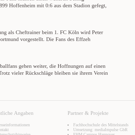
899 Hoffenheim mit 0:6 aus dem Stadion gefegt,
ung als Cheftrainer beim 1. FC Köln wird Peter
Dortmund vorgestellt. Die Fans des Effzeh
ballfans gehen weiter, die Hoffnungen auf einen
Trotz vieler Rückschläge bleiben sie ihrem Verein
tliche Angaben
Partner & Projekte
esseinformationen
Fachhochschule des Mittelstands
ntakt
Umsetzung: mediaImpulse GbR
tenschutzhinweise
FHM Campus Hannover