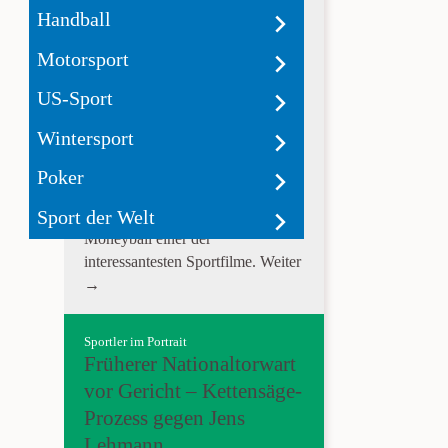
Wie Zahlen Baseball
Handball
spannend machen
Motorsport
Moneyball ist ein Film der schon
US-Sport
als Konzept scheitern sollte.
Baseball als Sport ist außerhalb
Wintersport
von Amerika weniger beliebt und
die Grundlage der Geschichte
Poker
hinter Moneyball handelt von
Sport der Welt
Statistiken. Dennoch ist
Moneyball einer der
interessantesten Sportfilme.
Weiter
→
Sportler im Portrait
Früherer Nationaltorwart
vor Gericht – Kettensäge-
Prozess gegen Jens
Lehmann.