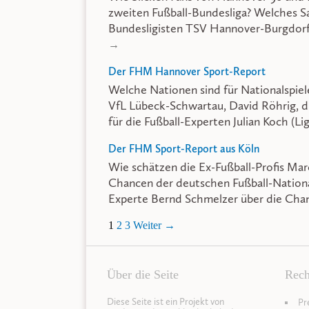
zweiten Fußball-Bundesliga? Welches S
Bundesligisten TSV Hannover-Burgdorf
→
Der FHM Hannover Sport-Report
Welche Nationen sind für Nationalspiel
VfL Lübeck-Schwartau, David Röhrig, d
für die Fußball-Experten Julian Koch (Li
Der FHM Sport-Report aus Köln
Wie schätzen die Ex-Fußball-Profis Marc
Chancen der deutschen Fußball-Nation
Experte Bernd Schmelzer über die Cha
1
2
3
Weiter →
Über die Seite
Rech
Diese Seite ist ein Projekt von
Pr