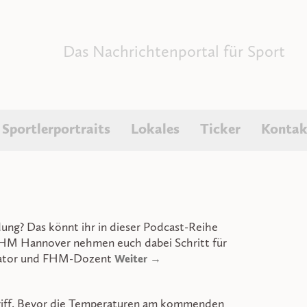
Das Nachrichtenportal für Sport
Sportlerportraits
Lokales
Ticker
Kontak
ung? Das könnt ihr in dieser Podcast-Reihe
FHM Hannover nehmen euch dabei Schritt für
rator und FHM-Dozent
Weiter →
Griff. Bevor die Temperaturen am kommenden