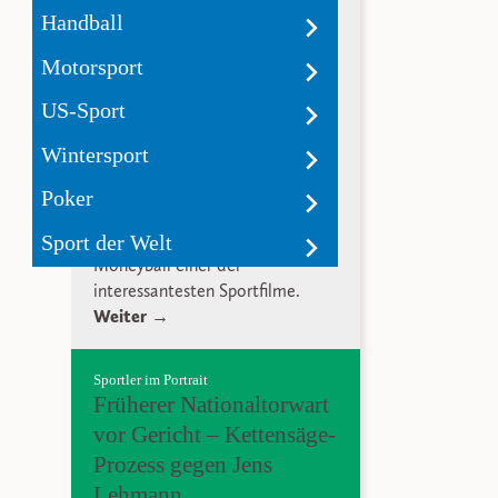
Wie Zahlen Baseball
Handball
spannend machen
Motorsport
Moneyball ist ein Film der schon
US-Sport
als Konzept scheitern sollte.
Baseball als Sport ist außerhalb
Wintersport
von Amerika weniger beliebt und
die Grundlage der Geschichte
Poker
hinter Moneyball handelt von
Statistiken. Dennoch ist
Sport der Welt
Moneyball einer der
interessantesten Sportfilme.
Weiter →
Sportler im Portrait
Früherer Nationaltorwart
vor Gericht – Kettensäge-
Prozess gegen Jens
Lehmann.