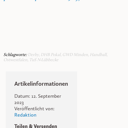
Schlagworte:
Derby
,
DHB Pokal
,
GWD Minden
,
Handball
,
Ostwestfalen
,
TuS N-Lübbecke
Artikelinformationen
Datum: 12. September
2023
Veröffentlicht von:
Redaktion
Teilen & Versenden