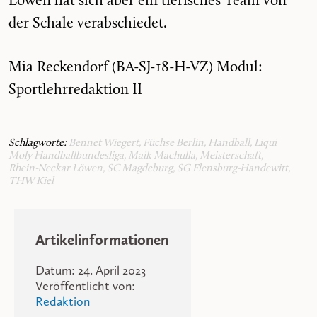
Löwen hat sich aber ein tierisches Team von
der Schale verabschiedet.
Mia Reckendorf (BA-SJ-18-H-VZ) Modul:
Sportlehrredaktion II
Schlagworte:
Bennet Wiegert
,
Füchse Berlin
,
Handball
,
Liqui
Moly Handballbundesliga
,
Maik Machulla
,
Meisterschaft
,
Rhein-Neckar Löwen
,
SC Magdeburg
,
SG Flensburg-Handewitt
,
THW Kiel
Artikelinformationen
Datum: 24. April 2023
Veröffentlicht von:
Redaktion