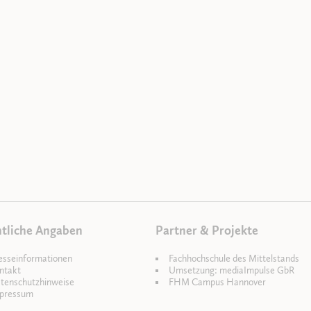
tliche Angaben
Partner & Projekte
esseinformationen
Fachhochschule des Mittelstands
ntakt
Umsetzung: mediaImpulse GbR
tenschutzhinweise
FHM Campus Hannover
pressum