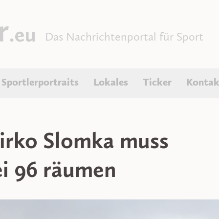
Das Nachrichtenportal für Sport
Sportlerportraits
Lokales
Ticker
Kontak
Mirko Slomka muss
ei 96 räumen