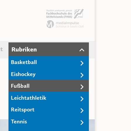
t
Rubriken
Basketball
Eishockey
Fußball
Leichtathletik
Reitsport
Tennis