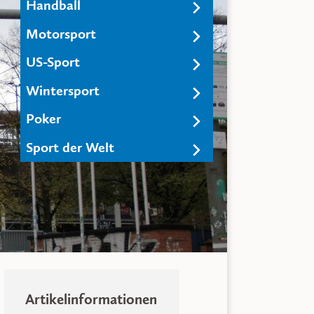
Handball
Motorsport
US-Sport
Wintersport
Poker
Sport der Welt
Artikelinformationen