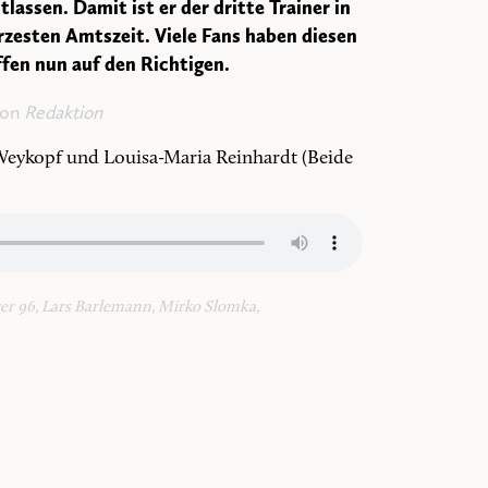
assen. Damit ist er der dritte Trainer in
rzesten Amtszeit. Viele Fans haben diesen
fen nun auf den Richtigen.
von
Redaktion
Weykopf und Louisa-Maria Reinhardt (Beide
er 96
,
Lars Barlemann
,
Mirko Slomka
,