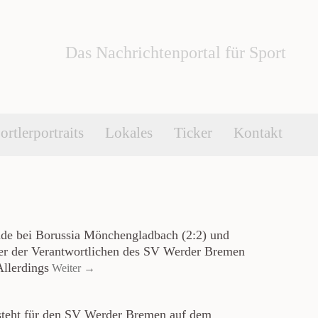
Das Nachrichtenportal für Sport
ortlerportraits
Lokales
Ticker
Kontakt
de bei Borussia Mönchengladbach (2:2) und
er der Verantwortlichen des SV Werder Bremen
Allerdings
Weiter →
4 steht für den SV Werder Bremen auf dem