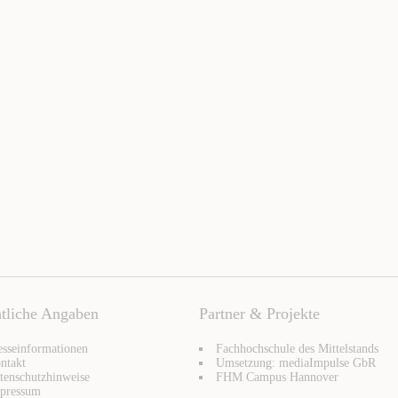
tliche Angaben
Partner & Projekte
esseinformationen
Fachhochschule des Mittelstands
ntakt
Umsetzung: mediaImpulse GbR
tenschutzhinweise
FHM Campus Hannover
pressum