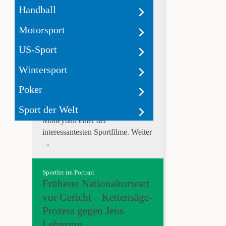
Wie Zahlen Baseball
Handball
spannend machen
Motorsport
Moneyball ist ein Film der schon
US-Sport
als Konzept scheitern sollte.
Baseball als Sport ist außerhalb
Wintersport
von Amerika weniger beliebt und
die Grundlage der Geschichte
Poker
hinter Moneyball handelt von
Sport der Welt
Statistiken. Dennoch ist
Moneyball einer der
interessantesten Sportfilme.
Weiter
→
Sportler im Portrait
Früherer Nationaltorwart
vor Gericht – Kettensäge-
Prozess gegen Jens
Lehmann.