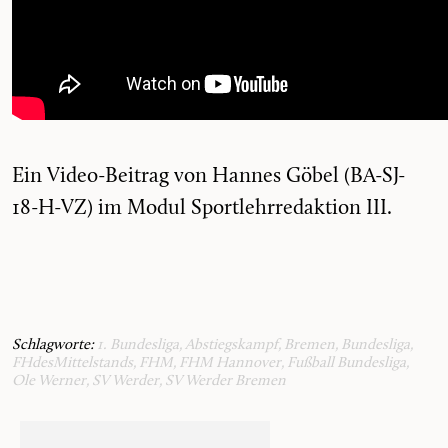
Ein Video-Beitrag von Hannes Göbel (BA-SJ-
18-H-VZ) im Modul Sportlehrredaktion III.
Schlagworte:
1. Bundesliga
,
Abstiegskampf
,
Bremen
,
Bundesliga
,
FHdesMittelstands
,
FHM
,
FHM Hannover
,
Fußball Bundesliga
,
Ole Werner
,
SV Werder
,
SV Werder Bremen