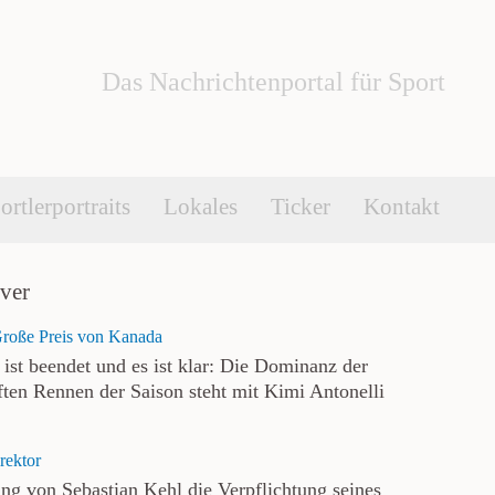
Das Nachrichtenportal für Sport
ortlerportraits
Lokales
Ticker
Kontakt
ver
Große Preis von Kanada
st beendet und es ist klar: Die Dominanz der
nften Rennen der Saison steht mit Kimi Antonelli
rektor
ng von Sebastian Kehl die Verpflichtung seines