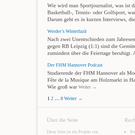
Wie wird man Sportjournalist, was ist d
Basketball-, Tennis- oder Golfsport, w
Darum geht es in kurzen Interviews, di
Werder’s Winterfazit
Nach zwei Unentschieden zum Jahresen
gegen RB Leipzig (1:1) sind die Gemüt
zumindest über die Feiertage beruhigt. 
Der FHM Hannover Podcast
Studierende der FHM Hannover als Mod
Fête de la Musique am Holzmarkt in Han
Wie groß war
Weiter →
1
2
…
8
Weiter →
Über die Seite
Rech
Diese Seite ist ein Projekt von
Pr