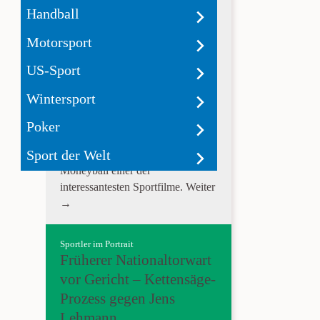
Wie Zahlen Baseball
Handball
spannend machen
Motorsport
Moneyball ist ein Film der schon
US-Sport
als Konzept scheitern sollte.
Baseball als Sport ist außerhalb
Wintersport
von Amerika weniger beliebt und
die Grundlage der Geschichte
Poker
hinter Moneyball handelt von
Sport der Welt
Statistiken. Dennoch ist
Moneyball einer der
interessantesten Sportfilme.
Weiter
→
Sportler im Portrait
Früherer Nationaltorwart
vor Gericht – Kettensäge-
Prozess gegen Jens
Lehmann.