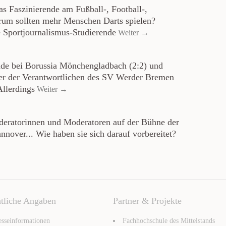
as Faszinierende am Fußball-, Football-,
arum sollten mehr Menschen Darts spielen?
e Sportjournalismus-Studierende
Weiter →
de bei Borussia Mönchengladbach (2:2) und
er der Verantwortlichen des SV Werder Bremen
Allerdings
Weiter →
eratorinnen und Moderatoren auf der Bühne der
nover... Wie haben sie sich darauf vorbereitet?
tliche Angaben
Partner & Projekte
esseinformationen
Fachhochschule des Mittelstands