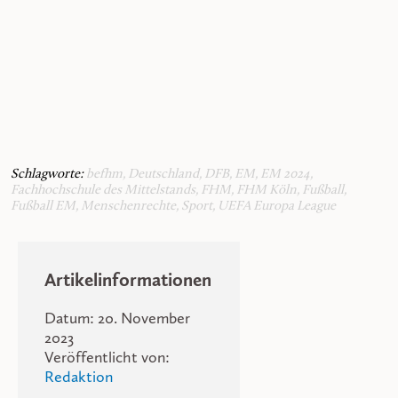
Schlagworte:
befhm
,
Deutschland
,
DFB
,
EM
,
EM 2024
,
Fachhochschule des Mittelstands
,
FHM
,
FHM Köln
,
Fußball
,
Fußball EM
,
Menschenrechte
,
Sport
,
UEFA Europa League
Artikelinformationen
Datum: 20. November
2023
Veröffentlicht von:
Redaktion